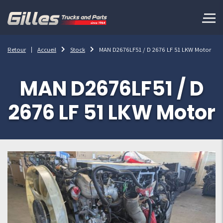
Retour
Accueil
Stock
MAN D2676LF51 / D 2676 LF 51 LKW Motor
MAN D2676LF51 / D
2676 LF 51 LKW Motor