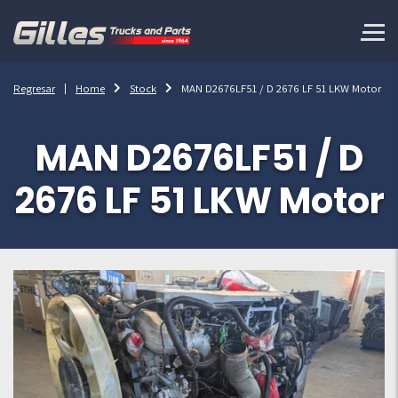
Regresar
Home
Stock
MAN D2676LF51 / D 2676 LF 51 LKW Motor
MAN D2676LF51 / D
2676 LF 51 LKW Motor